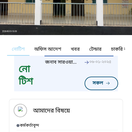
নোটিশ
অফিস আদেশ
খবর
টেন্ডার
চাকরি কর্ন
জনাব সারওয়ার
০৬-০১-২০২৫
নো
জাহান ফারজানা,
প্রশি, শ্রীপুর
টিশ
সপ্রাবি,
সকল
ফুলগাজী,ফেনী
এর স্বেচ্ছায়
অবসরের আদেশ
আমাদের বিষয়ে
কর্মকর্তাবৃন্দ