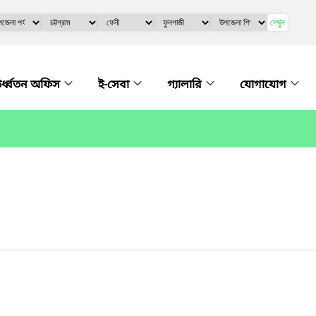
দেখুন
র্ধ্বতন অফিস
ই-সেবা
গ্যালারি
যোগাযোগ