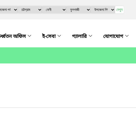
দেখুন
র্ধ্বতন অফিস
ই-সেবা
গ্যালারি
যোগাযোগ