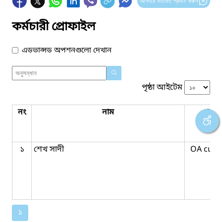
আপনার মতামত প্রদান করুন
কর্মচারী প্রোফাইল
এডভান্সড অপশনগুলো দেখান
পৃষ্ঠা আইটেম
নং
নাম
পদবি
১
শেখ সাদী
OA cum
১