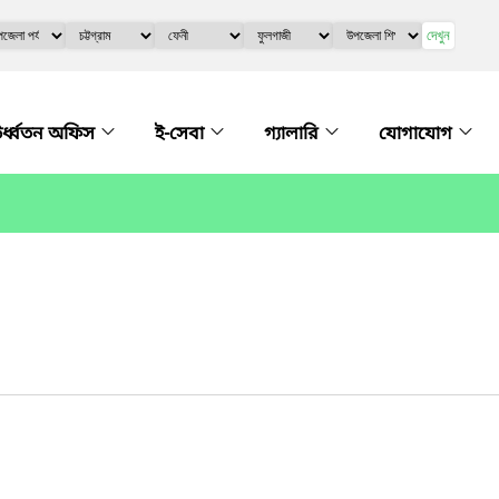
দেখুন
র্ধ্বতন অফিস
ই-সেবা
গ্যালারি
যোগাযোগ